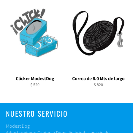
Clicker ModestDog
Correa de 6.0 Mts de largo
Precio
Precio
$ 520
$ 820
habitual
habitual
NUESTRO SERVICIO
Modest Dog
Adiestramiento Canino a Domcilio brinda servicio de