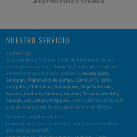
Sé el primero en escribir una reseña
NUESTRO SERVICIO
Modest Dog
Adiestramiento Canino a Domcilio brinda servicio de
entrenador de perros a domicilio; brindando servicio de
adiestramiento canino en positivo en
Guadalajara,
Zapopan, Tlajomulco de Zuñiga, CDMX, MTY, QRO,
Juriquilla, Chihuahua, Guanajuato, Baja California,
Sonora, Coahuila, Sinaloa, Yucatan, Veracruz, Puebla,
Cancun, Los Cabos y Acapulco.
La escuela Modest Dog la
escuela más grande de educación canina en México.
Adicional complementamos
la vida de nuestros clientes ofreciendo una variedad de
servicios y productos
para mejorar la vida de humanos y peludos. Como