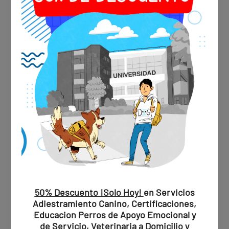
✅ ¿Qué incluye el servicio?
Nuestros veterinarios están capacitados y equipados para
realizar los siguientes servicios en la comodidad de tu
hogar:
Consulta general
Vacunación (Triple felina, Rabia, Leucemia felina)
Desparasitación interna y externa
Esterilización o castración
Profilaxis dental (limpieza dental)
Corte de uñas
Microchip de identificación
Análisis clínicos (sangre, orina, heces)
Radiografías (2 proyecciones)
Ultrasonido abdominal o torácico