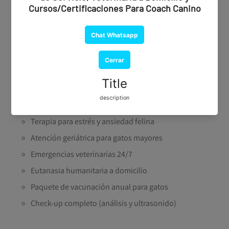
Hospitalización si es necesaria
Cirugías generales y especializadas
Certificado de salud (nacional e internacional)
Tratamiento antipulgas específico para felinos
Manejo de enfermedades infecciosas (FIV, FeLV)
Consulta con especialista felino (dermatología,
oftalmología, ortopedia, etc.)
Terapia para estrés y ansiedad felina
Atención geriátrica para gatos mayores
Emergencias veterinarias 24/7
Eutanasia humanitaria a domicilio
Paquete de vacunación anual para gatos
Check-up completo (análisis y ultrasonido)