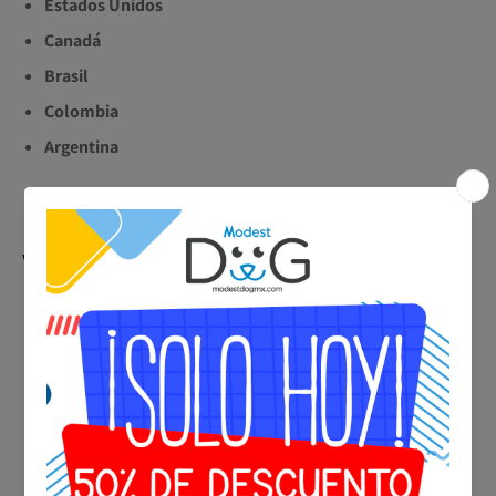
Estados Unidos
Canadá
Brasil
Colombia
Argentina
💬 ¿Por qué elegir Modest Dog como tu
veterinario de confianza?
🐶 Especialistas en gatos
📱 Consultas en línea desde cualquier lugar del mundo
👨⚕️ Profesionales certificados y con amplia experiencia
🌱 Enfoque integral: salud física + bienestar emocional
🕐 Atención inmediata y seguimiento personalizado