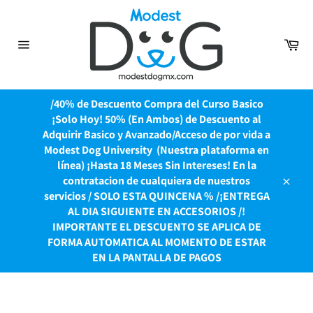
Ir
directamente
al
Car
contenido
Navegación
/40% de Descuento Compra del Curso Basico
¡Solo Hoy! 50% (En Ambos) de Descuento al
Adquirir Basico y Avanzado/Acceso de por vida a
Modest Dog University ​ (Nuestra plataforma en
línea) ¡Hasta 18 Meses Sin Intereses! En la
contratacion de cualquiera de nuestros
Cerrar
servicios / SOLO ESTA QUINCENA % /¡ENTREGA
AL DIA SIGUIENTE EN ACCESORIOS /!
IMPORTANTE EL DESCUENTO SE APLICA DE
FORMA AUTOMATICA AL MOMENTO DE ESTAR
EN LA PANTALLA DE PAGOS