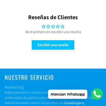
en
en
en
Facebook
Twitter
Pinterest
Reseñas de Clientes
Sé el primero en escribir una reseña
Escribir una reseña
NUESTRO SERVICIO
Modest Dog
Adiestramiento Canino a Domcilio brinda servicio de
Atencion Whatsapp
entrenador de perros a domicilio; brindando servicio de
adiestramiento canino en positivo en
Guadalajara,