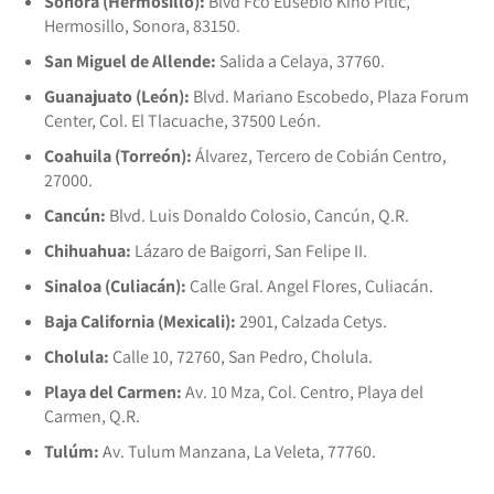
Sonora (Hermosillo):
Blvd Fco Eusebio Kino Pitic,
Hermosillo, Sonora, 83150.
San Miguel de Allende:
Salida a Celaya, 37760.
Guanajuato (León):
Blvd. Mariano Escobedo, Plaza Forum
Center, Col. El Tlacuache, 37500 León.
Coahuila (Torreón):
Álvarez, Tercero de Cobián Centro,
27000.
Cancún:
Blvd. Luis Donaldo Colosio, Cancún, Q.R.
Chihuahua:
Lázaro de Baigorri, San Felipe II.
Sinaloa (Culiacán):
Calle Gral. Angel Flores, Culiacán.
Baja California (Mexicali):
2901, Calzada Cetys.
Cholula:
Calle 10, 72760, San Pedro, Cholula.
Playa del Carmen:
Av. 10 Mza, Col. Centro, Playa del
Carmen, Q.R.
Tulúm:
Av. Tulum Manzana, La Veleta, 77760.