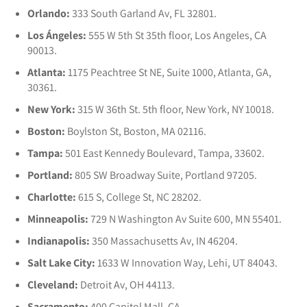
Orlando:
333 South Garland Av, FL 32801.
Los Ángeles:
555 W 5th St 35th floor, Los Angeles, CA
90013.
Atlanta:
1175 Peachtree St NE, Suite 1000, Atlanta, GA,
30361.
New York:
315 W 36th St. 5th floor, New York, NY 10018.
Boston:
Boylston St, Boston, MA 02116.
Tampa:
501 East Kennedy Boulevard, Tampa, 33602.
Portland:
805 SW Broadway Suite, Portland 97205.
Charlotte:
615 S, College St, NC 28202.
Minneapolis:
729 N Washington Av Suite 600, MN 55401.
Indianapolis:
350 Massachusetts Av, IN 46204.
Salt Lake City:
1633 W Innovation Way, Lehi, UT 84043.
Cleveland:
Detroit Av, OH 44113.
Sacramento:
400 Capitol Mall, CA.