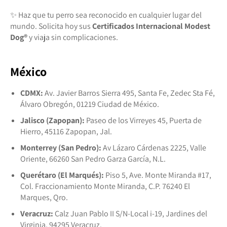
✨ Haz que tu perro sea reconocido en cualquier lugar del
mundo. Solicita hoy sus
Certificados Internacional Modest
Dog®️
y viaja sin complicaciones.
México
CDMX:
Av. Javier Barros Sierra 495, Santa Fe, Zedec Sta Fé,
Álvaro Obregón, 01219 Ciudad de México.
Jalisco (Zapopan):
Paseo de los Virreyes 45, Puerta de
Hierro, 45116 Zapopan, Jal.
Monterrey (San Pedro):
Av Lázaro Cárdenas 2225, Valle
Oriente, 66260 San Pedro Garza García, N.L.
Querétaro (El Marqués):
Piso 5, Ave. Monte Miranda #17,
Col. Fraccionamiento Monte Miranda, C.P. 76240 El
Marques, Qro.
Veracruz:
Calz Juan Pablo II S/N-Local i-19, Jardines del
Virginia, 94295 Veracruz.