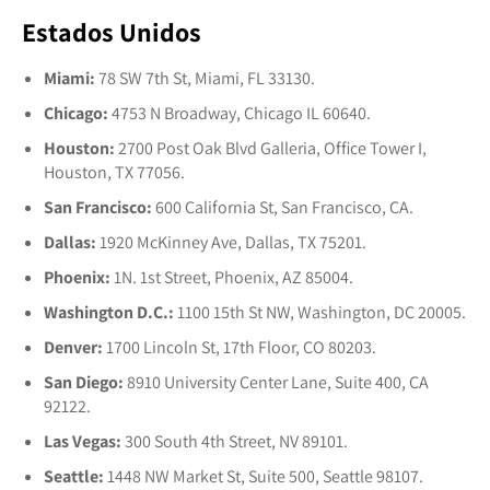
Estados Unidos
Miami:
78 SW 7th St, Miami, FL 33130.
Chicago:
4753 N Broadway, Chicago IL 60640.
Houston:
2700 Post Oak Blvd Galleria, Office Tower I,
Houston, TX 77056.
San Francisco:
600 California St, San Francisco, CA.
Dallas:
1920 McKinney Ave, Dallas, TX 75201.
Phoenix:
1N. 1st Street, Phoenix, AZ 85004.
Washington D.C.:
1100 15th St NW, Washington, DC 20005.
Denver:
1700 Lincoln St, 17th Floor, CO 80203.
San Diego:
8910 University Center Lane, Suite 400, CA
92122.
Las Vegas:
300 South 4th Street, NV 89101.
Seattle:
1448 NW Market St, Suite 500, Seattle 98107.