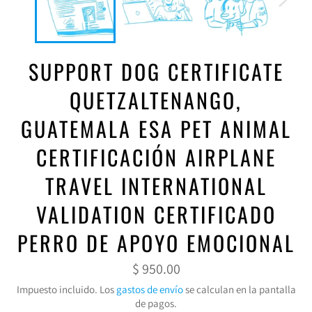
SUPPORT DOG CERTIFICATE
QUETZALTENANGO,
GUATEMALA ESA PET ANIMAL
CERTIFICACIÓN AIRPLANE
TRAVEL INTERNATIONAL
VALIDATION CERTIFICADO
PERRO DE APOYO EMOCIONAL
Precio
$ 950.00
habitual
Impuesto incluido. Los
gastos de envío
se calculan en la pantalla
de pagos.