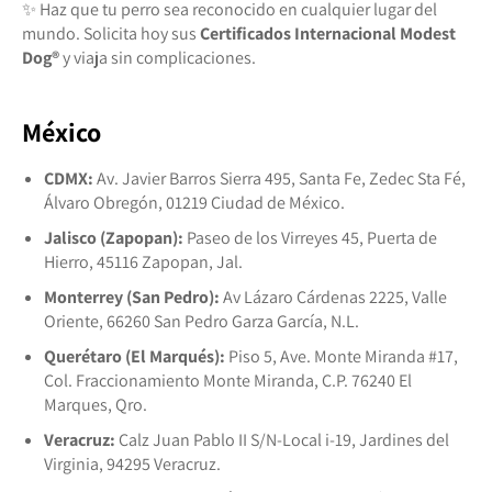
✨ Haz que tu perro sea reconocido en cualquier lugar del
mundo. Solicita hoy sus
Certificados Internacional Modest
Dog®️
y viaja sin complicaciones.
México
CDMX:
Av. Javier Barros Sierra 495, Santa Fe, Zedec Sta Fé,
Álvaro Obregón, 01219 Ciudad de México.
Jalisco (Zapopan):
Paseo de los Virreyes 45, Puerta de
Hierro, 45116 Zapopan, Jal.
Monterrey (San Pedro):
Av Lázaro Cárdenas 2225, Valle
Oriente, 66260 San Pedro Garza García, N.L.
Querétaro (El Marqués):
Piso 5, Ave. Monte Miranda #17,
Col. Fraccionamiento Monte Miranda, C.P. 76240 El
Marques, Qro.
Veracruz:
Calz Juan Pablo II S/N-Local i-19, Jardines del
Virginia, 94295 Veracruz.