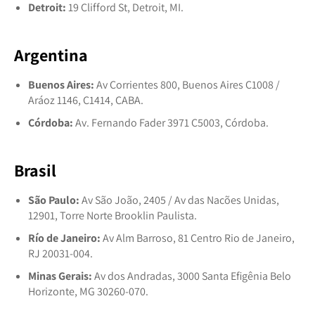
Detroit:
19 Clifford St, Detroit, MI.
Argentina
Buenos Aires:
Av Corrientes 800, Buenos Aires C1008 /
Aráoz 1146, C1414, CABA.
Córdoba:
Av. Fernando Fader 3971 C5003, Córdoba.
Brasil
São Paulo:
Av São João, 2405 / Av das Nacões Unidas,
12901, Torre Norte Brooklin Paulista.
Río de Janeiro:
Av Alm Barroso, 81 Centro Rio de Janeiro,
RJ 20031-004.
Minas Gerais:
Av dos Andradas, 3000 Santa Efigênia Belo
Horizonte, MG 30260-070.