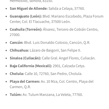
Hermosillo, Sonora, 83150.
San Miguel de Allende:
Salida a Celaya, 37760.
Guanajuato (León):
Blvd. Mariano Escobedo, Plaza Forum
Center, Col. El Tlacuache, 37500 León.
Coahuila (Torreón):
Álvarez, Tercero de Cobián Centro,
27000.
Cancún:
Blvd. Luis Donaldo Colosio, Cancún, Q.R.
Chihuahua:
Lázaro de Baigorri, San Felipe II.
Sinaloa (Culiacán):
Calle Gral. Angel Flores, Culiacán.
Baja California (Mexicali):
2901, Calzada Cetys.
Cholula:
Calle 10, 72760, San Pedro, Cholula.
Playa del Carmen:
Av. 10 Mza, Col. Centro, Playa del
Carmen, Q.R.
Tulúm:
Av. Tulum Manzana, La Veleta, 77760.