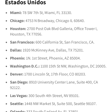
Estados Unidos
Miami:
78 SW 7th St, Miami, FL 33130.
Chicago:
4753 N Broadway, Chicago IL 60640.
Houston:
2700 Post Oak Blvd Galleria, Office Tower I,
Houston, TX 77056.
San Francisco:
600 California St, San Francisco, CA.
Dallas:
1920 McKinney Ave, Dallas, TX 75201.
Phoenix:
1N. 1st Street, Phoenix, AZ 85004.
Washington D.C.:
1100 15th St NW, Washington, DC 20005.
Denver:
1700 Lincoln St, 17th Floor, CO 80203.
San Diego:
8910 University Center Lane, Suite 400, CA
92122.
Las Vegas:
300 South 4th Street, NV 89101.
Seattle:
1448 NW Market St, Suite 500, Seattle 98107.
Orlando:
333 South Garland Av, FL 32801.