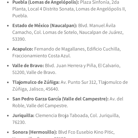
Puebla (Lomas de Angelópolis):
Plaza Sinfonía, 2da
Planta, Local 4 Distrito Sonata, Lomas de Angelópolis II,
Puebla.
Estado de México (Naucalpan):
Blvd. Manuel Ávila
Camacho, Col. Lomas de Sotelo, Naucalpan de Juárez,
53390.
Acapulco:
Fernando de Magallanes, Edificio Cuchilla,
Fraccionamiento Costa Azul.
Valle de Bravo:
Blvd. Juan Herrera y Piña, El Calvario,
51200, Valle de Bravo.
Tlajomulco de Zúñiga:
Av. Punto Sur 312, Tlajomulco de
Zúñiga, Jalisco, 45640.
San Pedro Garza García (Valle del Campestre):
Av. del
Roble, Valle del Campestre.
Juriquilla:
Clemencia Broja Taboada, Col. Juriquilla,
76230.
Sonora (Hermosillo):
Blvd Fco Eusebio Kino Pitic,