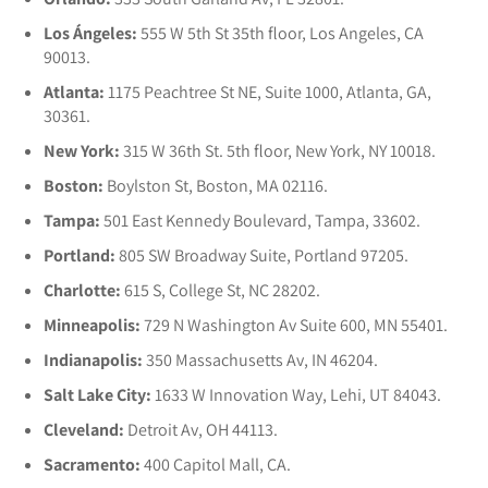
Los Ángeles:
555 W 5th St 35th floor, Los Angeles, CA
90013.
Atlanta:
1175 Peachtree St NE, Suite 1000, Atlanta, GA,
30361.
New York:
315 W 36th St. 5th floor, New York, NY 10018.
Boston:
Boylston St, Boston, MA 02116.
Tampa:
501 East Kennedy Boulevard, Tampa, 33602.
Portland:
805 SW Broadway Suite, Portland 97205.
Charlotte:
615 S, College St, NC 28202.
Minneapolis:
729 N Washington Av Suite 600, MN 55401.
Indianapolis:
350 Massachusetts Av, IN 46204.
Salt Lake City:
1633 W Innovation Way, Lehi, UT 84043.
Cleveland:
Detroit Av, OH 44113.
Sacramento:
400 Capitol Mall, CA.