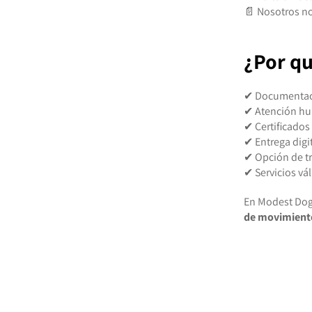
📄 Nosotros n
¿Por qu
✔ Documentació
✔ Atención h
✔ Certificados 
✔ Entrega digi
✔ Opción de t
✔ Servicios vá
En Modest Do
de movimiento