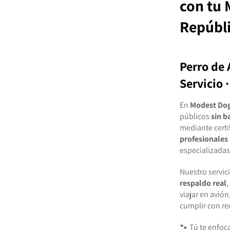
con tu
Repúbl
Perro de 
Servicio 
En
Modest Do
públicos
sin b
mediante certi
profesionales 
especializadas
Nuestro servic
respaldo real
,
viajar en avión
cumplir con re
🐾 Tú te enfoca