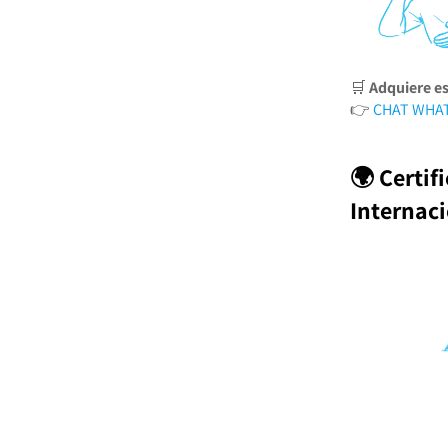
🛒
Adquiere es
👉
CHAT WHA
🌍 Certif
Internac