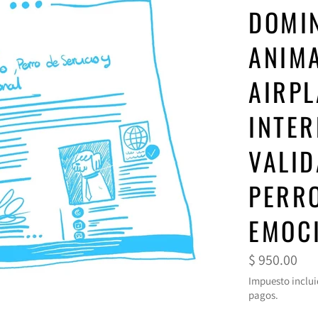
DOMIN
ANIMA
AIRPL
INTER
VALID
PERR
EMOC
Precio
$ 950.00
habitual
Impuesto inclui
pagos.