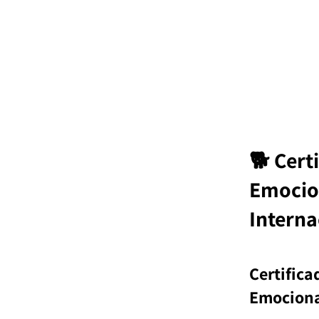
🐕 Cert
Emocion
Interna
Certifica
Emociona