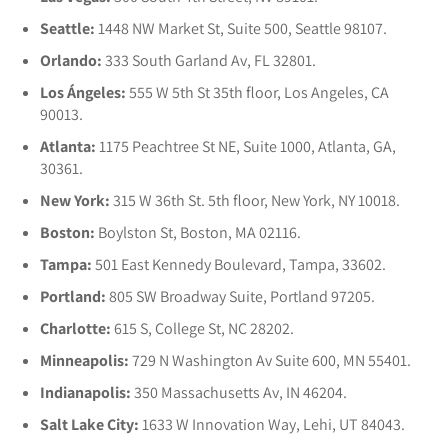
Seattle:
1448 NW Market St, Suite 500, Seattle 98107.
Orlando:
333 South Garland Av, FL 32801.
Los Ángeles:
555 W 5th St 35th floor, Los Angeles, CA
90013.
Atlanta:
1175 Peachtree St NE, Suite 1000, Atlanta, GA,
30361.
New York:
315 W 36th St. 5th floor, New York, NY 10018.
Boston:
Boylston St, Boston, MA 02116.
Tampa:
501 East Kennedy Boulevard, Tampa, 33602.
Portland:
805 SW Broadway Suite, Portland 97205.
Charlotte:
615 S, College St, NC 28202.
Minneapolis:
729 N Washington Av Suite 600, MN 55401.
Indianapolis:
350 Massachusetts Av, IN 46204.
Salt Lake City:
1633 W Innovation Way, Lehi, UT 84043.