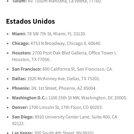
Tulúm:
Av. Tulum Manzana, La Veleta, 77760.
Estados Unidos
Miami:
78 SW 7th St, Miami, FL 33130.
Chicago:
4753 N Broadway, Chicago IL 60640.
Houston:
2700 Post Oak Blvd Galleria, Office Tower I,
Houston, TX 77056.
San Francisco:
600 California St, San Francisco, CA.
Dallas:
1920 McKinney Ave, Dallas, TX 75201.
Phoenix:
1N. 1st Street, Phoenix, AZ 85004.
Washington D.C.:
1100 15th St NW, Washington, DC 20005.
Denver:
1700 Lincoln St, 17th Floor, CO 80203.
San Diego:
8910 University Center Lane, Suite 400, CA
92122.
Las Vegas:
300 South 4th Street, NV 89101.