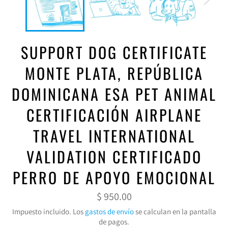
SUPPORT DOG CERTIFICATE
MONTE PLATA, REPÚBLICA
DOMINICANA ESA PET ANIMAL
CERTIFICACIÓN AIRPLANE
TRAVEL INTERNATIONAL
VALIDATION CERTIFICADO
PERRO DE APOYO EMOCIONAL
Precio
$ 950.00
habitual
Impuesto incluido. Los
gastos de envío
se calculan en la pantalla
de pagos.