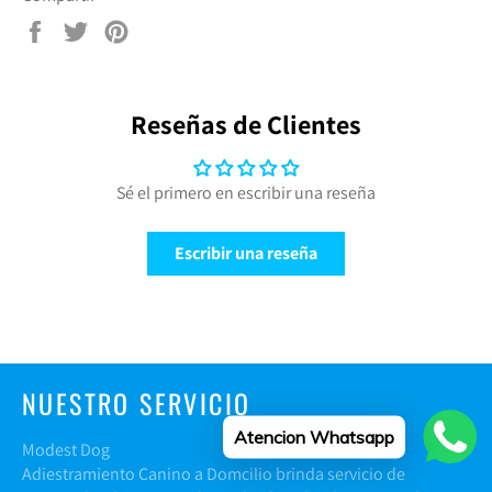
Compartir
Tuitear
Pinear
en
en
en
Facebook
Twitter
Pinterest
Reseñas de Clientes
Sé el primero en escribir una reseña
Escribir una reseña
NUESTRO SERVICIO
Atencion Whatsapp
Modest Dog
Adiestramiento Canino a Domcilio brinda servicio de