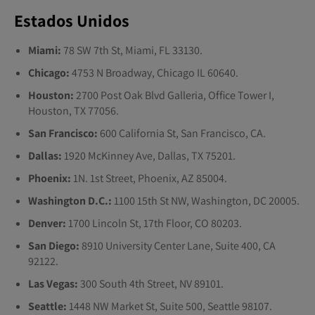
Estados Unidos
Miami:
78 SW 7th St, Miami, FL 33130.
Chicago:
4753 N Broadway, Chicago IL 60640.
Houston:
2700 Post Oak Blvd Galleria, Office Tower I,
Houston, TX 77056.
San Francisco:
600 California St, San Francisco, CA.
Dallas:
1920 McKinney Ave, Dallas, TX 75201.
Phoenix:
1N. 1st Street, Phoenix, AZ 85004.
Washington D.C.:
1100 15th St NW, Washington, DC 20005.
Denver:
1700 Lincoln St, 17th Floor, CO 80203.
San Diego:
8910 University Center Lane, Suite 400, CA
92122.
Las Vegas:
300 South 4th Street, NV 89101.
Seattle:
1448 NW Market St, Suite 500, Seattle 98107.