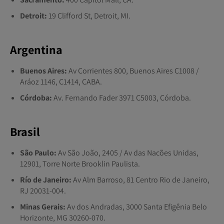
Detroit:
19 Clifford St, Detroit, MI.
Argentina
Buenos Aires:
Av Corrientes 800, Buenos Aires C1008 /
Aráoz 1146, C1414, CABA.
Córdoba:
Av. Fernando Fader 3971 C5003, Córdoba.
Brasil
São Paulo:
Av São João, 2405 / Av das Nacões Unidas,
12901, Torre Norte Brooklin Paulista.
Río de Janeiro:
Av Alm Barroso, 81 Centro Rio de Janeiro,
RJ 20031-004.
Minas Gerais:
Av dos Andradas, 3000 Santa Efigênia Belo
Horizonte, MG 30260-070.