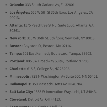
Orlando:
333 South Garland Av, FL 32801.
Los Ángeles:
555 W 5th St 35th floor, Los Angeles, CA
90013.
Atlanta:
1175 Peachtree St NE, Suite 1000, Atlanta, GA,
30361.
New York:
315 W 36th St. 5th floor, New York, NY 10018.
Boston:
Boylston St, Boston, MA 02116.
Tampa:
501 East Kennedy Boulevard, Tampa, 33602.
Portland:
805 SW Broadway Suite, Portland 97205.
Charlotte:
615 S, College St, NC 28202.
Minneapolis:
729 N Washington Av Suite 600, MN 55401.
Indianapolis:
350 Massachusetts Av, IN 46204.
Salt Lake City:
1633 W Innovation Way, Lehi, UT 84043.
Cleveland:
Detroit Av, OH 44113.
Sacramento:
400 Capitol Mall, CA.