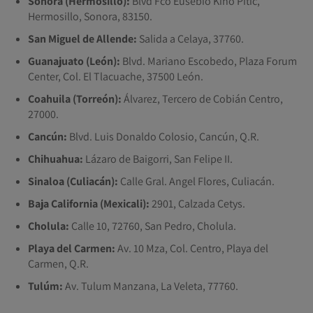
Sonora (Hermosillo):
Blvd Fco Eusebio Kino Pitic,
Hermosillo, Sonora, 83150.
San Miguel de Allende:
Salida a Celaya, 37760.
Guanajuato (León):
Blvd. Mariano Escobedo, Plaza Forum
Center, Col. El Tlacuache, 37500 León.
Coahuila (Torreón):
Álvarez, Tercero de Cobián Centro,
27000.
Cancún:
Blvd. Luis Donaldo Colosio, Cancún, Q.R.
Chihuahua:
Lázaro de Baigorri, San Felipe II.
Sinaloa (Culiacán):
Calle Gral. Angel Flores, Culiacán.
Baja California (Mexicali):
2901, Calzada Cetys.
Cholula:
Calle 10, 72760, San Pedro, Cholula.
Playa del Carmen:
Av. 10 Mza, Col. Centro, Playa del
Carmen, Q.R.
Tulúm:
Av. Tulum Manzana, La Veleta, 77760.