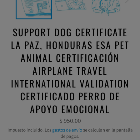
SUPPORT DOG CERTIFICATE
LA PAZ, HONDURAS ESA PET
ANIMAL CERTIFICACIÓN
AIRPLANE TRAVEL
INTERNATIONAL VALIDATION
CERTIFICADO PERRO DE
APOYO EMOCIONAL
Precio
$ 950.00
habitual
Impuesto incluido. Los
gastos de envío
se calculan en la pantalla
de pagos.