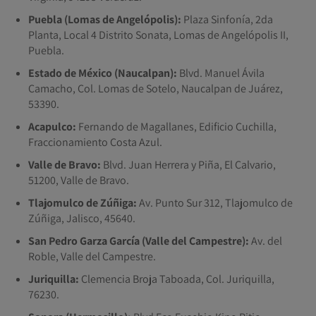
Puebla (Lomas de Angelópolis):
Plaza Sinfonía, 2da
Planta, Local 4 Distrito Sonata, Lomas de Angelópolis II,
Puebla.
Estado de México (Naucalpan):
Blvd. Manuel Ávila
Camacho, Col. Lomas de Sotelo, Naucalpan de Juárez,
53390.
Acapulco:
Fernando de Magallanes, Edificio Cuchilla,
Fraccionamiento Costa Azul.
Valle de Bravo:
Blvd. Juan Herrera y Piña, El Calvario,
51200, Valle de Bravo.
Tlajomulco de Zúñiga:
Av. Punto Sur 312, Tlajomulco de
Zúñiga, Jalisco, 45640.
San Pedro Garza García (Valle del Campestre):
Av. del
Roble, Valle del Campestre.
Juriquilla:
Clemencia Broja Taboada, Col. Juriquilla,
76230.