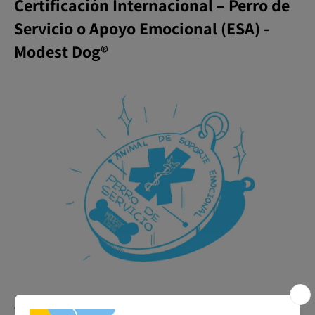
Certificación Internacional – Perro de
Servicio o Apoyo Emocional (ESA) -
Modest Dog®️
Viaja, vive y muévete con tu perro sin barreras. Con la
Placa