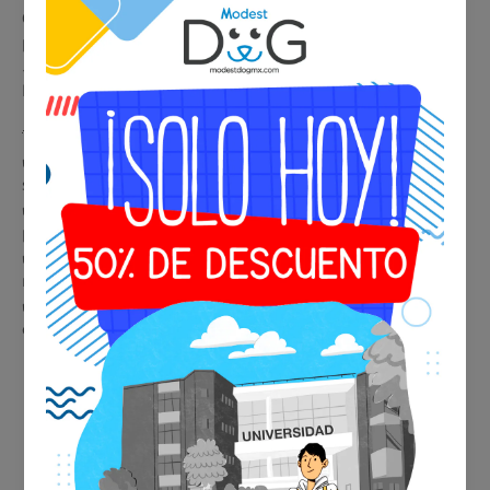
Oficial Internacional de Modest Dog®️
, tendrás un distintivo
premium que respalda a tu compañero como
Perro de
Servicio
o
Animal de Apoyo Emocional (ESA)
, reconocido en
México y el mundo.
🐾
Beneficios de tu placa ESA o de Servicio
✔️ Identificación inmediata y profesional en cualquier
situación
✔️ Aceptada en aerolíneas, hoteles, restaurantes y espacios
públicos
✔️ Respaldo legal en viviendas y condominios con
restricciones
✔️ Diseño metálico premium, duradero y elegante para el
collar o arnés
🩺 Consulta de Valoración
Psiquiátrica