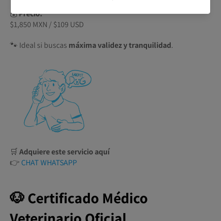
💰
Precio:
$1,850 MXN / $109 USD
🐾 Ideal si buscas
máxima validez y tranquilidad
.
🛒
Adquiere este servicio aquí
👉
CHAT WHATSAPP
🐶 Certificado Médico
Veterinario Oficial