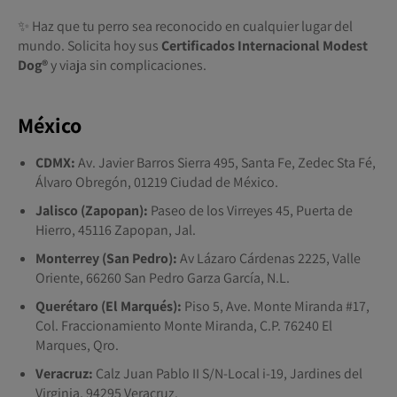
✨ Haz que tu perro sea reconocido en cualquier lugar del
mundo. Solicita hoy sus
Certificados Internacional Modest
Dog®️
y viaja sin complicaciones.
México
CDMX:
Av. Javier Barros Sierra 495, Santa Fe, Zedec Sta Fé,
Álvaro Obregón, 01219 Ciudad de México.
Jalisco (Zapopan):
Paseo de los Virreyes 45, Puerta de
Hierro, 45116 Zapopan, Jal.
Monterrey (San Pedro):
Av Lázaro Cárdenas 2225, Valle
Oriente, 66260 San Pedro Garza García, N.L.
Querétaro (El Marqués):
Piso 5, Ave. Monte Miranda #17,
Col. Fraccionamiento Monte Miranda, C.P. 76240 El
Marques, Qro.
Veracruz:
Calz Juan Pablo II S/N-Local i-19, Jardines del
Virginia, 94295 Veracruz.