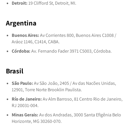
Detroit:
19 Clifford St, Detroit, MI.
Argentina
Buenos Aires:
Av Corrientes 800, Buenos Aires C1008 /
Aráoz 1146, C1414, CABA.
Córdoba:
Av. Fernando Fader 3971 C5003, Córdoba.
Brasil
São Paulo:
Av São João, 2405 / Av das Nacões Unidas,
12901, Torre Norte Brooklin Paulista.
Río de Janeiro:
Av Alm Barroso, 81 Centro Rio de Janeiro,
RJ 20031-004.
Minas Gerais:
Av dos Andradas, 3000 Santa Efigênia Belo
Horizonte, MG 30260-070.