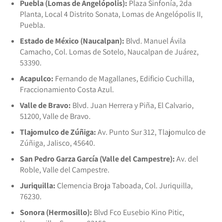
Puebla (Lomas de Angelópolis):
Plaza Sinfonía, 2da
Planta, Local 4 Distrito Sonata, Lomas de Angelópolis II,
Puebla.
Estado de México (Naucalpan):
Blvd. Manuel Ávila
Camacho, Col. Lomas de Sotelo, Naucalpan de Juárez,
53390.
Acapulco:
Fernando de Magallanes, Edificio Cuchilla,
Fraccionamiento Costa Azul.
Valle de Bravo:
Blvd. Juan Herrera y Piña, El Calvario,
51200, Valle de Bravo.
Tlajomulco de Zúñiga:
Av. Punto Sur 312, Tlajomulco de
Zúñiga, Jalisco, 45640.
San Pedro Garza García (Valle del Campestre):
Av. del
Roble, Valle del Campestre.
Juriquilla:
Clemencia Broja Taboada, Col. Juriquilla,
76230.
Sonora (Hermosillo):
Blvd Fco Eusebio Kino Pitic,