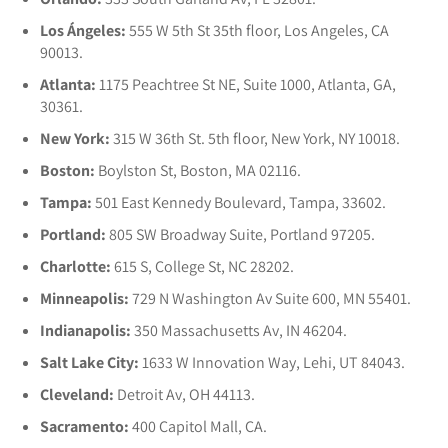
Los Ángeles:
555 W 5th St 35th floor, Los Angeles, CA
90013.
Atlanta:
1175 Peachtree St NE, Suite 1000, Atlanta, GA,
30361.
New York:
315 W 36th St. 5th floor, New York, NY 10018.
Boston:
Boylston St, Boston, MA 02116.
Tampa:
501 East Kennedy Boulevard, Tampa, 33602.
Portland:
805 SW Broadway Suite, Portland 97205.
Charlotte:
615 S, College St, NC 28202.
Minneapolis:
729 N Washington Av Suite 600, MN 55401.
Indianapolis:
350 Massachusetts Av, IN 46204.
Salt Lake City:
1633 W Innovation Way, Lehi, UT 84043.
Cleveland:
Detroit Av, OH 44113.
Sacramento:
400 Capitol Mall, CA.