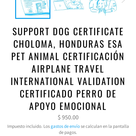
SUPPORT DOG CERTIFICATE
CHOLOMA, HONDURAS ESA
PET ANIMAL CERTIFICACIÓN
AIRPLANE TRAVEL
INTERNATIONAL VALIDATION
CERTIFICADO PERRO DE
APOYO EMOCIONAL
Precio
$ 950.00
habitual
Impuesto incluido. Los
gastos de envío
se calculan en la pantalla
de pagos.