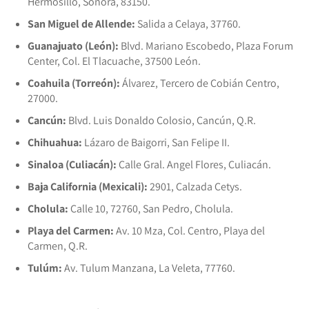
Hermosillo, Sonora, 83150.
San Miguel de Allende:
Salida a Celaya, 37760.
Guanajuato (León):
Blvd. Mariano Escobedo, Plaza Forum
Center, Col. El Tlacuache, 37500 León.
Coahuila (Torreón):
Álvarez, Tercero de Cobián Centro,
27000.
Cancún:
Blvd. Luis Donaldo Colosio, Cancún, Q.R.
Chihuahua:
Lázaro de Baigorri, San Felipe II.
Sinaloa (Culiacán):
Calle Gral. Angel Flores, Culiacán.
Baja California (Mexicali):
2901, Calzada Cetys.
Cholula:
Calle 10, 72760, San Pedro, Cholula.
Playa del Carmen:
Av. 10 Mza, Col. Centro, Playa del
Carmen, Q.R.
Tulúm:
Av. Tulum Manzana, La Veleta, 77760.