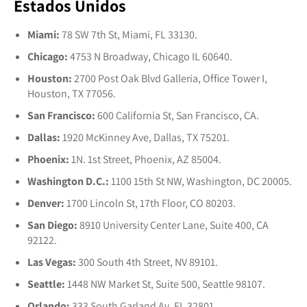
Estados Unidos
Miami:
78 SW 7th St, Miami, FL 33130.
Chicago:
4753 N Broadway, Chicago IL 60640.
Houston:
2700 Post Oak Blvd Galleria, Office Tower I,
Houston, TX 77056.
San Francisco:
600 California St, San Francisco, CA.
Dallas:
1920 McKinney Ave, Dallas, TX 75201.
Phoenix:
1N. 1st Street, Phoenix, AZ 85004.
Washington D.C.:
1100 15th St NW, Washington, DC 20005.
Denver:
1700 Lincoln St, 17th Floor, CO 80203.
San Diego:
8910 University Center Lane, Suite 400, CA
92122.
Las Vegas:
300 South 4th Street, NV 89101.
Seattle:
1448 NW Market St, Suite 500, Seattle 98107.
Orlando:
333 South Garland Av, FL 32801.