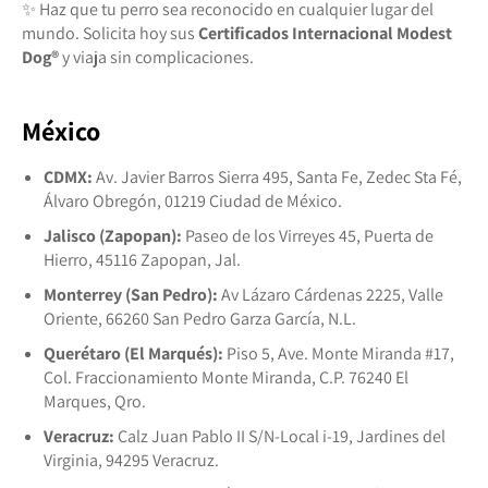
✨ Haz que tu perro sea reconocido en cualquier lugar del
mundo. Solicita hoy sus
Certificados Internacional Modest
Dog®️
y viaja sin complicaciones.
México
CDMX:
Av. Javier Barros Sierra 495, Santa Fe, Zedec Sta Fé,
Álvaro Obregón, 01219 Ciudad de México.
Jalisco (Zapopan):
Paseo de los Virreyes 45, Puerta de
Hierro, 45116 Zapopan, Jal.
Monterrey (San Pedro):
Av Lázaro Cárdenas 2225, Valle
Oriente, 66260 San Pedro Garza García, N.L.
Querétaro (El Marqués):
Piso 5, Ave. Monte Miranda #17,
Col. Fraccionamiento Monte Miranda, C.P. 76240 El
Marques, Qro.
Veracruz:
Calz Juan Pablo II S/N-Local i-19, Jardines del
Virginia, 94295 Veracruz.