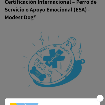
Certificación Internacional – Perro de
Servicio o Apoyo Emocional (ESA) -
Modest Dog®️
Viaja, vive y muévete con tu perro sin barreras. Con la
Placa