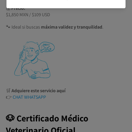
💰
Precio:
$1,850 MXN / $109 USD
🐾 Ideal si buscas
máxima validez y tranquilidad
.
🛒
Adquiere este servicio aquí
👉
CHAT WHATSAPP
🐶 Certificado Médico
Veterinario Oficial