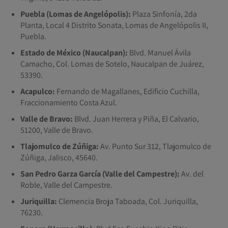
Puebla (Lomas de Angelópolis):
Plaza Sinfonía, 2da
Planta, Local 4 Distrito Sonata, Lomas de Angelópolis II,
Puebla.
Estado de México (Naucalpan):
Blvd. Manuel Ávila
Camacho, Col. Lomas de Sotelo, Naucalpan de Juárez,
53390.
Acapulco:
Fernando de Magallanes, Edificio Cuchilla,
Fraccionamiento Costa Azul.
Valle de Bravo:
Blvd. Juan Herrera y Piña, El Calvario,
51200, Valle de Bravo.
Tlajomulco de Zúñiga:
Av. Punto Sur 312, Tlajomulco de
Zúñiga, Jalisco, 45640.
San Pedro Garza García (Valle del Campestre):
Av. del
Roble, Valle del Campestre.
Juriquilla:
Clemencia Broja Taboada, Col. Juriquilla,
76230.