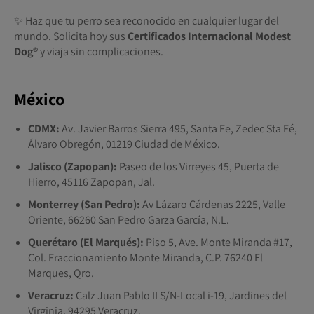
✨ Haz que tu perro sea reconocido en cualquier lugar del
mundo. Solicita hoy sus
Certificados Internacional Modest
Dog®️
y viaja sin complicaciones.
México
CDMX:
Av. Javier Barros Sierra 495, Santa Fe, Zedec Sta Fé,
Álvaro Obregón, 01219 Ciudad de México.
Jalisco (Zapopan):
Paseo de los Virreyes 45, Puerta de
Hierro, 45116 Zapopan, Jal.
Monterrey (San Pedro):
Av Lázaro Cárdenas 2225, Valle
Oriente, 66260 San Pedro Garza García, N.L.
Querétaro (El Marqués):
Piso 5, Ave. Monte Miranda #17,
Col. Fraccionamiento Monte Miranda, C.P. 76240 El
Marques, Qro.
Veracruz:
Calz Juan Pablo II S/N-Local i-19, Jardines del
Virginia, 94295 Veracruz.