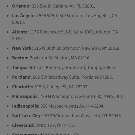
Orlando:
333 South Garland Av, FL 32801.
Los Ángeles:
555 W 5th St 35th floor, Los Angeles, CA
90013.
Atlanta:
1175 Peachtree St NE, Suite 1000, Atlanta, GA,
30361.
New York:
315 W 36th St. 5th floor, New York, NY 10018.
Boston:
Boylston St, Boston, MA 02116.
Tampa:
501 East Kennedy Boulevard, Tampa, 33602.
Portland:
805 SW Broadway Suite, Portland 97205.
Charlotte:
615 S, College St, NC 28202.
Minneapolis:
729 N Washington Av Suite 600, MN 55401.
Indianapolis:
350 Massachusetts Av, IN 46204.
Salt Lake City:
1633 W Innovation Way, Lehi, UT 84043.
Cleveland:
Detroit Av, OH 44113.
Sacramento:
400 Capitol Mall, CA.