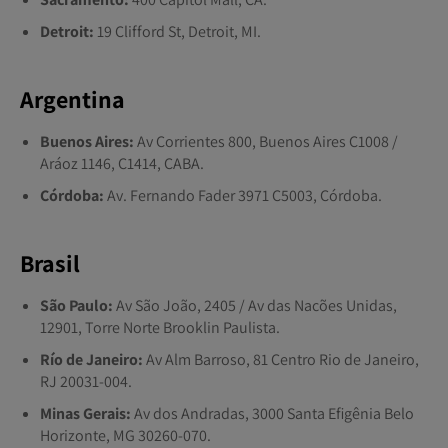
Detroit:
19 Clifford St, Detroit, MI.
Argentina
Buenos Aires:
Av Corrientes 800, Buenos Aires C1008 /
Aráoz 1146, C1414, CABA.
Córdoba:
Av. Fernando Fader 3971 C5003, Córdoba.
Brasil
São Paulo:
Av São João, 2405 / Av das Nacões Unidas,
12901, Torre Norte Brooklin Paulista.
Río de Janeiro:
Av Alm Barroso, 81 Centro Rio de Janeiro,
RJ 20031-004.
Minas Gerais:
Av dos Andradas, 3000 Santa Efigênia Belo
Horizonte, MG 30260-070.