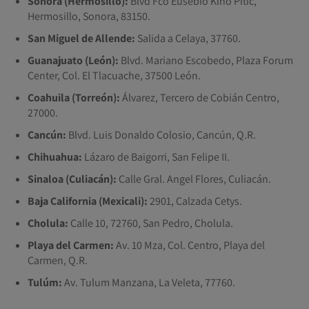
Sonora (Hermosillo):
Blvd Fco Eusebio Kino Pitic,
Hermosillo, Sonora, 83150.
San Miguel de Allende:
Salida a Celaya, 37760.
Guanajuato (León):
Blvd. Mariano Escobedo, Plaza Forum
Center, Col. El Tlacuache, 37500 León.
Coahuila (Torreón):
Álvarez, Tercero de Cobián Centro,
27000.
Cancún:
Blvd. Luis Donaldo Colosio, Cancún, Q.R.
Chihuahua:
Lázaro de Baigorri, San Felipe II.
Sinaloa (Culiacán):
Calle Gral. Angel Flores, Culiacán.
Baja California (Mexicali):
2901, Calzada Cetys.
Cholula:
Calle 10, 72760, San Pedro, Cholula.
Playa del Carmen:
Av. 10 Mza, Col. Centro, Playa del
Carmen, Q.R.
Tulúm:
Av. Tulum Manzana, La Veleta, 77760.