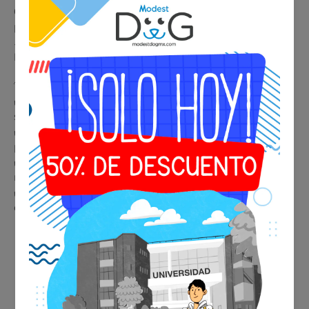
Oficial Internacional de Modest Dog®️
, tendrás un distintivo
premium que respalda a tu compañero como
Perro de
Servicio
o
Animal de Apoyo Emocional (ESA)
, reconocido en
México y el mundo.
🐾
Beneficios de tu placa ESA o de Servicio
✔️ Identificación inmediata y profesional en cualquier
situación
✔️ Aceptada en aerolíneas, hoteles, restaurantes y espacios
públicos
✔️ Respaldo legal en viviendas y condominios con
restricciones
✔️ Diseño metálico premium, duradero y elegante para el
collar o arnés
🩺 Consulta de Valoración
Psiquiátrica