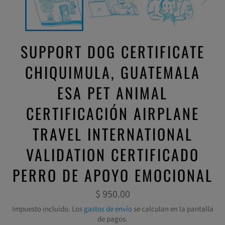
SUPPORT DOG CERTIFICATE
CHIQUIMULA, GUATEMALA
ESA PET ANIMAL
CERTIFICACIÓN AIRPLANE
TRAVEL INTERNATIONAL
VALIDATION CERTIFICADO
PERRO DE APOYO EMOCIONAL
Precio
$ 950.00
habitual
Impuesto incluido. Los
gastos de envío
se calculan en la pantalla
de pagos.