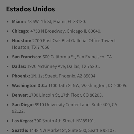
Estados Unidos
Miami:
78 SW 7th St, Miami, FL 33130.
Chicago:
4753 N Broadway, Chicago IL 60640.
Houston:
2700 Post Oak Blvd Galleria, Office Tower I,
Houston, TX 77056.
San Francisco:
600 California St, San Francisco, CA.
Dallas:
1920 McKinney Ave, Dallas, TX 75201.
Phoenix:
1N. 1st Street, Phoenix, AZ 85004.
Washington D.C.:
1100 15th St NW, Washington, DC 20005.
Denver:
1700 Lincoln St, 17th Floor, CO 80203.
San Diego:
8910 University Center Lane, Suite 400, CA
92122.
Las Vegas:
300 South 4th Street, NV 89101.
Seattle:
1448 NW Market St, Suite 500, Seattle 98107.