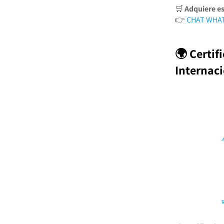
🛒
Adquiere es
👉
CHAT WHA
🌍 Certif
Internac