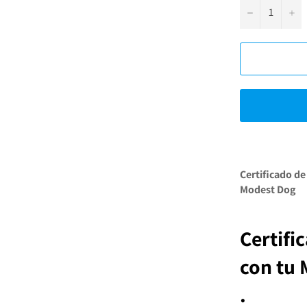
−
+
Certificado de
Modest Dog
Certifi
con tu
.