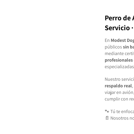
Perro de 
Servicio 
En
Modest Do
públicos
sin b
mediante certi
profesionales 
especializadas
Nuestro servic
respaldo real
,
viajar en avión
cumplir con re
🐾 Tú te enfoca
📄 Nosotros n