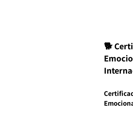
🐕 Cert
Emocion
Interna
Certifica
Emociona