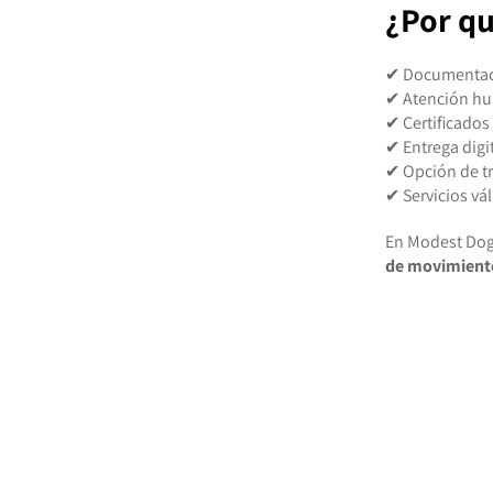
¿Por qu
✔ Documentació
✔ Atención h
✔ Certificados 
✔ Entrega digi
✔ Opción de t
✔ Servicios vá
En Modest Do
de movimiento