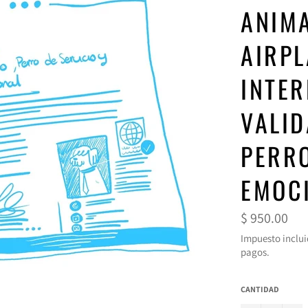
ANIMA
AIRPL
INTER
VALID
PERR
EMOC
Precio
$ 950.00
habitual
Impuesto inclui
pagos.
CANTIDAD