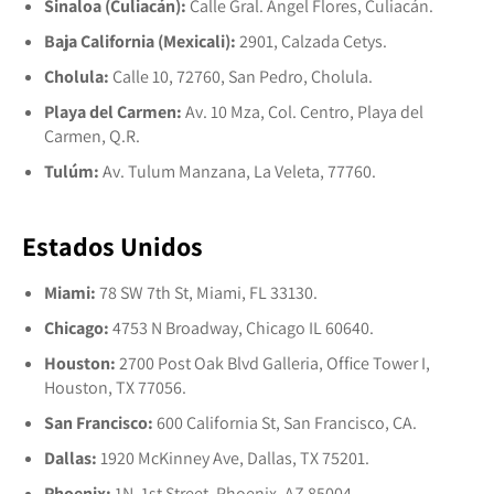
Sinaloa (Culiacán):
Calle Gral. Angel Flores, Culiacán.
Baja California (Mexicali):
2901, Calzada Cetys.
Cholula:
Calle 10, 72760, San Pedro, Cholula.
Playa del Carmen:
Av. 10 Mza, Col. Centro, Playa del
Carmen, Q.R.
Tulúm:
Av. Tulum Manzana, La Veleta, 77760.
Estados Unidos
Miami:
78 SW 7th St, Miami, FL 33130.
Chicago:
4753 N Broadway, Chicago IL 60640.
Houston:
2700 Post Oak Blvd Galleria, Office Tower I,
Houston, TX 77056.
San Francisco:
600 California St, San Francisco, CA.
Dallas:
1920 McKinney Ave, Dallas, TX 75201.
Phoenix:
1N. 1st Street, Phoenix, AZ 85004.