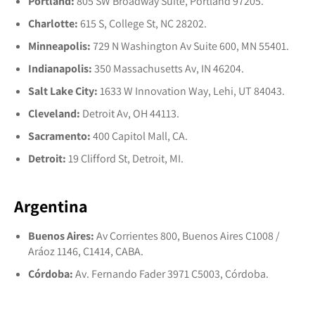
Portland:
805 SW Broadway Suite, Portland 97205.
Charlotte:
615 S, College St, NC 28202.
Minneapolis:
729 N Washington Av Suite 600, MN 55401.
Indianapolis:
350 Massachusetts Av, IN 46204.
Salt Lake City:
1633 W Innovation Way, Lehi, UT 84043.
Cleveland:
Detroit Av, OH 44113.
Sacramento:
400 Capitol Mall, CA.
Detroit:
19 Clifford St, Detroit, MI.
Argentina
Buenos Aires:
Av Corrientes 800, Buenos Aires C1008 /
Aráoz 1146, C1414, CABA.
Córdoba:
Av. Fernando Fader 3971 C5003, Córdoba.