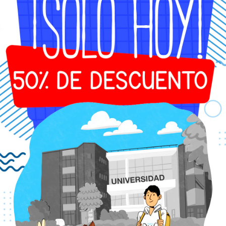
cumplir con re
🐾 Tú te enfoca
📄 Nosotros n
¿Por qu
✔ Documentació
✔ Atención h
✔ Certificados 
✔ Entrega digi
✔ Opción de t
✔ Servicios vá
En Modest Do
de movimiento