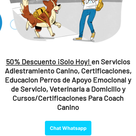
🌍 Certif
Internac