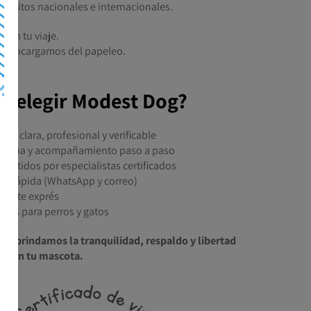
quisitos nacionales e internacionales.
s en tu viaje.
os encargamos del papeleo.
é elegir Modest Dog?
n clara, profesional y verificable
umana y acompañamiento paso a paso
emitidos por especialistas certificados
tal rápida (WhatsApp y correo)
rámite exprés
lidos para perros y gatos
g
te brindamos la tranquilidad, respaldo y libertad
 con tu mascota.