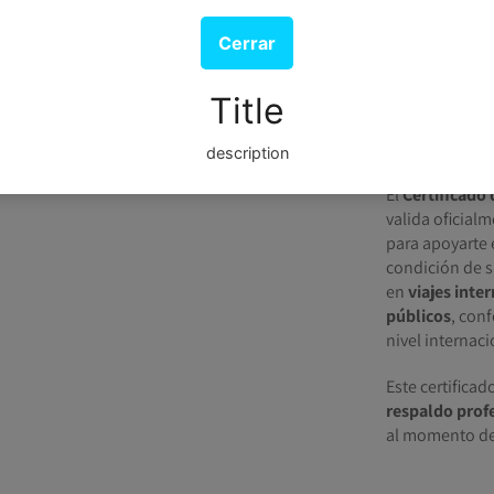
El
Certificado 
valida oficial
para apoyarte 
condición de s
en
viajes inte
públicos
, con
nivel internaci
Este certifica
respaldo prof
al momento de 