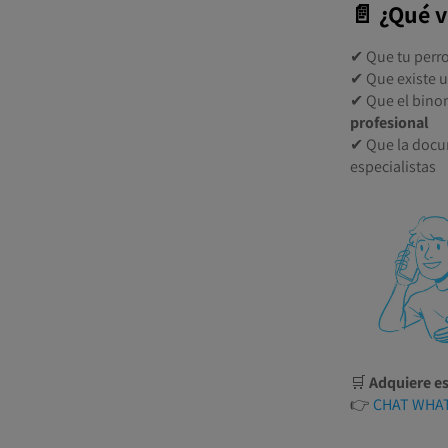
📄 ¿Qué v
✔ Que tu perro
✔ Que existe 
✔ Que el bin
profesional
✔ Que la docum
especialistas
🛒
Adquiere es
👉
CHAT WHA