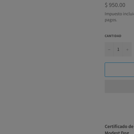
Precio
$ 950.00
habitual
Impuesto inclui
pagos.
CANTIDAD
−
+
Certificado de
Modest Dog