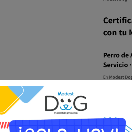
Certifi
con tu
Perro de 
Servicio 
En
Modest Do
públicos
sin b
mediante certi
profesionales 
especializadas
Nuestro servic
respaldo real
,
viajar en avión