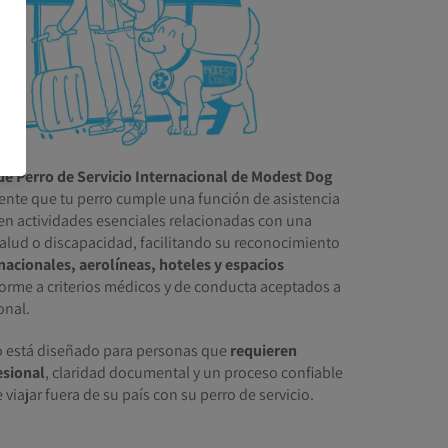
de Perro de Servicio Internacional de Modest Dog
mente que tu perro cumple una función de asistencia
en actividades esenciales relacionadas con una
alud o discapacidad, facilitando su reconocimiento
rnacionales, aerolíneas, hoteles y espacios
forme a criterios médicos y de conducta aceptados a
onal.
do está diseñado para personas que
requieren
esional
, claridad documental y un proceso confiable
viajar fuera de su país con su perro de servicio.