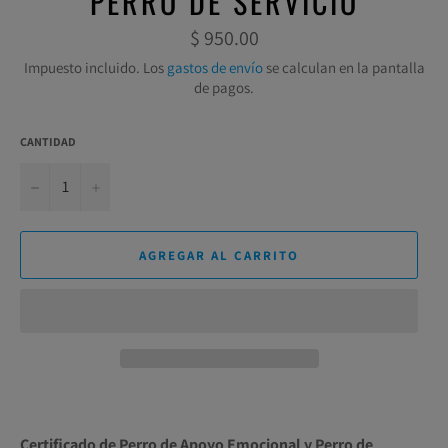
PERRO DE SERVICIO
Precio
$ 950.00
habitual
Impuesto incluido. Los
gastos de envío
se calculan en la pantalla
de pagos.
CANTIDAD
−
+
AGREGAR AL CARRITO
Certificado de Perro de Apoyo Emocional y Perro de