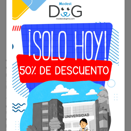
Viaja, vive y muévete con tu perro sin barreras. Con la
Placa
Oficial Internacional de Modest Dog®️
, tendrás un distintivo
premium que respalda a tu compañero como
Perro de
Servicio
o
Animal de Apoyo Emocional (ESA)
, reconocido en
México y el mundo.
🐾
Beneficios de tu placa ESA o de Servicio
✔️ Identificación inmediata y profesional en cualquier
situación
✔️ Aceptada en aerolíneas, hoteles, restaurantes y espacios
públicos