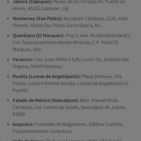
Jalisco (Zapopan):
Paseo de los Virreyes 45, Puerta de
Hierro, 45116 Zapopan, Jal.
Monterrey (San Pedro):
Av Lázaro Cárdenas 2225, Valle
Oriente, 66260 San Pedro Garza García, N.L.
Querétaro (El Marqués):
Piso 5, Ave. Monte Miranda #17,
Col. Fraccionamiento Monte Miranda, C.P. 76240 El
Marques, Qro.
Veracruz:
Calz Juan Pablo II S/N-Local i-19, Jardines del
Virginia, 94295 Veracruz.
Puebla (Lomas de Angelópolis):
Plaza Sinfonía, 2da
Planta, Local 4 Distrito Sonata, Lomas de Angelópolis II,
Puebla.
Estado de México (Naucalpan):
Blvd. Manuel Ávila
Camacho, Col. Lomas de Sotelo, Naucalpan de Juárez,
53390.
Acapulco:
Fernando de Magallanes, Edificio Cuchilla,
Fraccionamiento Costa Azul.