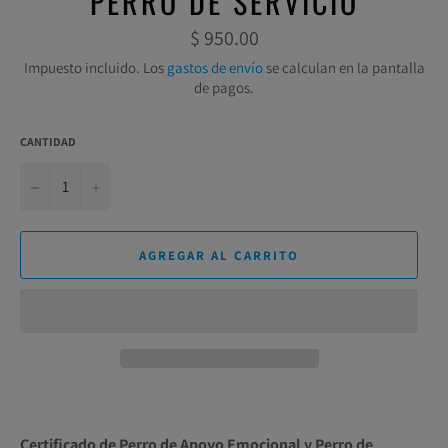
PERRO DE SERVICIO
Precio
$ 950.00
habitual
Impuesto incluido. Los
gastos de envío
se calculan en la pantalla
de pagos.
CANTIDAD
−
+
AGREGAR AL CARRITO
Certificado de Perro de Apoyo Emocional y Perro de