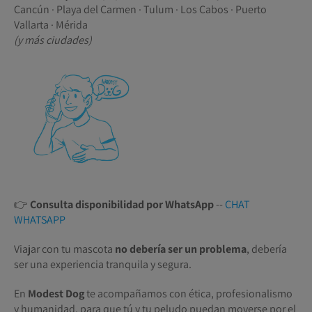
Cancún · Playa del Carmen · Tulum · Los Cabos · Puerto
Vallarta · Mérida
(y más ciudades)
👉
Consulta disponibilidad por WhatsApp
--
CHAT
WHATSAPP
Viajar con tu mascota
no debería ser un problema
, debería
ser una experiencia tranquila y segura.
En
Modest Dog
te acompañamos con ética, profesionalismo
y humanidad, para que tú y tu peludo puedan moverse por el