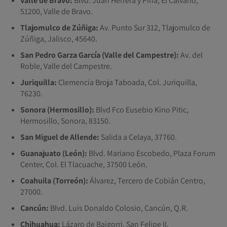
Valle de Bravo:
Blvd. Juan Herrera y Piña, El Calvario,
51200, Valle de Bravo.
Tlajomulco de Zúñiga:
Av. Punto Sur 312, Tlajomulco de
Zúñiga, Jalisco, 45640.
San Pedro Garza García (Valle del Campestre):
Av. del
Roble, Valle del Campestre.
Juriquilla:
Clemencia Broja Taboada, Col. Juriquilla,
76230.
Sonora (Hermosillo):
Blvd Fco Eusebio Kino Pitic,
Hermosillo, Sonora, 83150.
San Miguel de Allende:
Salida a Celaya, 37760.
Guanajuato (León):
Blvd. Mariano Escobedo, Plaza Forum
Center, Col. El Tlacuache, 37500 León.
Coahuila (Torreón):
Álvarez, Tercero de Cobián Centro,
27000.
Cancún:
Blvd. Luis Donaldo Colosio, Cancún, Q.R.
Chihuahua:
Lázaro de Baigorri, San Felipe II.