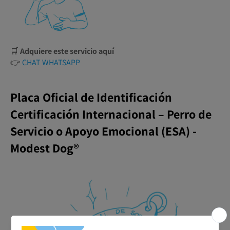
🛒
Adquiere este servicio aquí
👉
CHAT WHATSAPP
Placa Oficial de Identificación
Certificación Internacional – Perro de
Servicio o Apoyo Emocional (ESA) -
Modest Dog®️