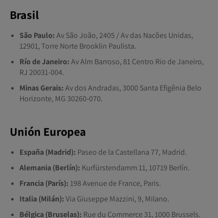
Brasil
São Paulo:
Av São João, 2405 / Av das Nacões Unidas,
12901, Torre Norte Brooklin Paulista.
Río de Janeiro:
Av Alm Barroso, 81 Centro Rio de Janeiro,
RJ 20031-004.
Minas Gerais:
Av dos Andradas, 3000 Santa Efigênia Belo
Horizonte, MG 30260-070.
Unión Europea
España (Madrid):
Paseo de la Castellana 77, Madrid.
Alemania (Berlín):
Kurfürstendamm 11, 10719 Berlín.
Francia (París):
198 Avenue de France, Paris.
Italia (Milán):
Via Giuseppe Mazzini, 9, Milano.
Bélgica (Bruselas):
Rue du Commerce 31, 1000 Brussels.