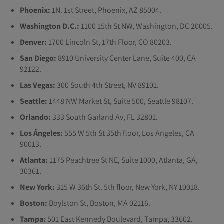
Phoenix:
1N. 1st Street, Phoenix, AZ 85004.
Washington D.C.:
1100 15th St NW, Washington, DC 20005.
Denver:
1700 Lincoln St, 17th Floor, CO 80203.
San Diego:
8910 University Center Lane, Suite 400, CA
92122.
Las Vegas:
300 South 4th Street, NV 89101.
Seattle:
1448 NW Market St, Suite 500, Seattle 98107.
Orlando:
333 South Garland Av, FL 32801.
Los Ángeles:
555 W 5th St 35th floor, Los Angeles, CA
90013.
Atlanta:
1175 Peachtree St NE, Suite 1000, Atlanta, GA,
30361.
New York:
315 W 36th St. 5th floor, New York, NY 10018.
Boston:
Boylston St, Boston, MA 02116.
Tampa:
501 East Kennedy Boulevard, Tampa, 33602.