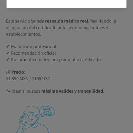
Este servicio brinda
respaldo médico real
, facilitando la
aceptación del certificado ante aerolíneas, hoteles y
establecimientos.
✔ Evaluación profesional
✔ Recomendación oficial
✔ Documento emitido por psiquiatra certificado
💰
Precio:
$1,850 MXN / $109 USD
🐾 Ideal si buscas
máxima validez y tranquilidad
.