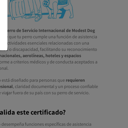
de Perro de Servicio Internacional de Modest Dog
mente que tu perro cumple una función de asistencia
en actividades esenciales relacionadas con una
alud o discapacidad, facilitando su reconocimiento
rnacionales, aerolíneas, hoteles y espacios
forme a criterios médicos y de conducta aceptados a
onal.
do está diseñado para personas que
requieren
esional
, claridad documental y un proceso confiable
viajar fuera de su país con su perro de servicio.
alida este certificado?
 desempeña funciones específicas de asistencia