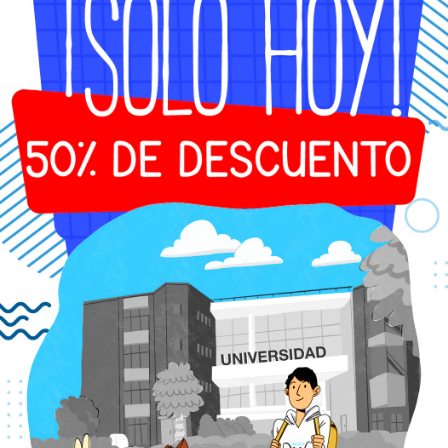
📄 Nosotros n
¿Por qu
✔ Documentació
✔ Atención h
✔ Certificados 
✔ Entrega digi
✔ Opción de t
✔ Servicios vá
En Modest Do
de movimiento