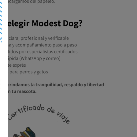
os encargamos del papeleo.
é elegir Modest Dog?
n clara, profesional y verificable
umana y acompañamiento paso a paso
emitidos por especialistas certificados
tal rápida (WhatsApp y correo)
rámite exprés
lidos para perros y gatos
g
te brindamos la tranquilidad, respaldo y libertad
 con tu mascota.