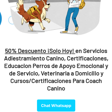
🌍 Certif
Internac