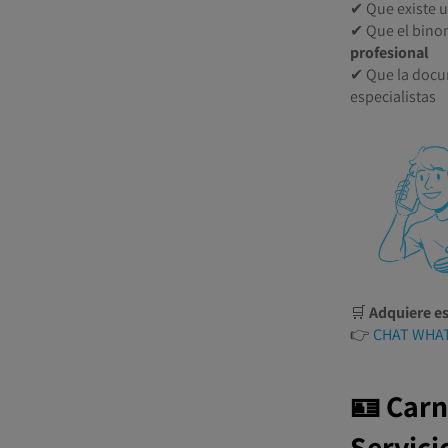
✔ Que existe 
✔ Que el bin
profesional
✔ Que la docum
especialistas
🛒
Adquiere es
👉
CHAT WHA
🪪 Carn
Servici