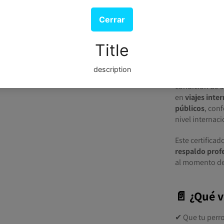
El
Certificado 
valida oficial
para apoyarte 
condición de s
en
viajes inte
públicos
, con
nivel internaci
Este certifica
respaldo prof
al momento de 
📄 ¿Qué v
✔ Que tu perro