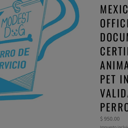
MEXIC
OFFIC
DOCU
CERTI
ANIMA
PET I
VALID
PERRO
Precio
$ 950.00
habitual
Impuesto inclui