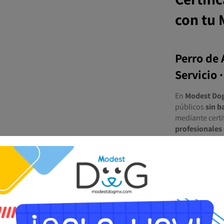
con tu
Perro de 
Servicio 
En
Modest Do
públicos
sin b
mediante certi
profesionales 
especializadas
Nuestro servic
respaldo real
,
viajar en avión
cumplir con re
🐾 Tú te enfoca