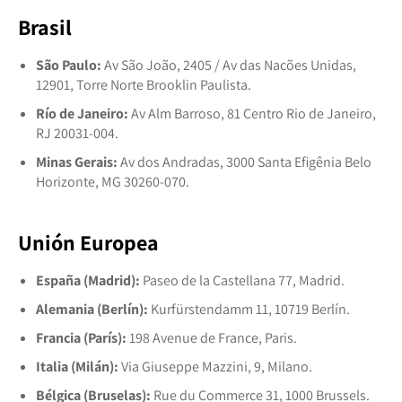
Brasil
São Paulo:
Av São João, 2405 / Av das Nacões Unidas,
12901, Torre Norte Brooklin Paulista.
Río de Janeiro:
Av Alm Barroso, 81 Centro Rio de Janeiro,
RJ 20031-004.
Minas Gerais:
Av dos Andradas, 3000 Santa Efigênia Belo
Horizonte, MG 30260-070.
Unión Europea
España (Madrid):
Paseo de la Castellana 77, Madrid.
Alemania (Berlín):
Kurfürstendamm 11, 10719 Berlín.
Francia (París):
198 Avenue de France, Paris.
Italia (Milán):
Via Giuseppe Mazzini, 9, Milano.
Bélgica (Bruselas):
Rue du Commerce 31, 1000 Brussels.