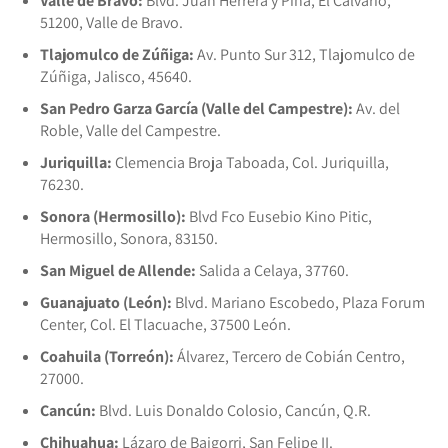
Valle de Bravo:
Blvd. Juan Herrera y Piña, El Calvario,
51200, Valle de Bravo.
Tlajomulco de Zúñiga:
Av. Punto Sur 312, Tlajomulco de
Zúñiga, Jalisco, 45640.
San Pedro Garza García (Valle del Campestre):
Av. del
Roble, Valle del Campestre.
Juriquilla:
Clemencia Broja Taboada, Col. Juriquilla,
76230.
Sonora (Hermosillo):
Blvd Fco Eusebio Kino Pitic,
Hermosillo, Sonora, 83150.
San Miguel de Allende:
Salida a Celaya, 37760.
Guanajuato (León):
Blvd. Mariano Escobedo, Plaza Forum
Center, Col. El Tlacuache, 37500 León.
Coahuila (Torreón):
Álvarez, Tercero de Cobián Centro,
27000.
Cancún:
Blvd. Luis Donaldo Colosio, Cancún, Q.R.
Chihuahua:
Lázaro de Baigorri, San Felipe II.