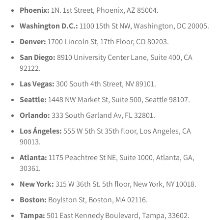
Phoenix:
1N. 1st Street, Phoenix, AZ 85004.
Washington D.C.:
1100 15th St NW, Washington, DC 20005.
Denver:
1700 Lincoln St, 17th Floor, CO 80203.
San Diego:
8910 University Center Lane, Suite 400, CA
92122.
Las Vegas:
300 South 4th Street, NV 89101.
Seattle:
1448 NW Market St, Suite 500, Seattle 98107.
Orlando:
333 South Garland Av, FL 32801.
Los Ángeles:
555 W 5th St 35th floor, Los Angeles, CA
90013.
Atlanta:
1175 Peachtree St NE, Suite 1000, Atlanta, GA,
30361.
New York:
315 W 36th St. 5th floor, New York, NY 10018.
Boston:
Boylston St, Boston, MA 02116.
Tampa:
501 East Kennedy Boulevard, Tampa, 33602.