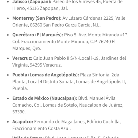
Jalisco (Zapopan):
Paseo de los Virreyes 45, Puerta de
Hierro, 45116 Zapopan, Jal.
Monterrey (San Pedro):
Av Lázaro Cárdenas 2225, Valle
Oriente, 66260 San Pedro Garza García, N.L.
Querétaro (El Marqués):
Piso 5, Ave. Monte Miranda #17,
Col. Fraccionamiento Monte Miranda, C.P. 76240 El
Marques, Qro.
Veracruz:
Calz Juan Pablo II S/N-Local i-19, Jardines del
Virginia, 94295 Veracruz.
Puebla (Lomas de Angelópolis):
Plaza Sinfonía, 2da
Planta, Local 4 Distrito Sonata, Lomas de Angelópolis II,
Puebla.
Estado de México (Naucalpan):
Blvd. Manuel Ávila
Camacho, Col. Lomas de Sotelo, Naucalpan de Juárez,
53390.
Acapulco:
Fernando de Magallanes, Edificio Cuchilla,
Fraccionamiento Costa Azul.