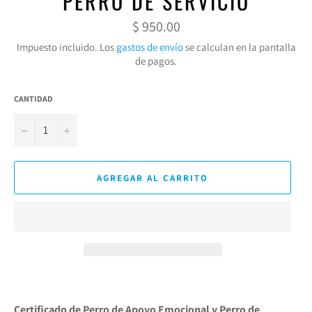
PERRO DE SERVICIO
Precio
$ 950.00
habitual
Impuesto incluido. Los
gastos de envío
se calculan en la pantalla
de pagos.
CANTIDAD
−
+
AGREGAR AL CARRITO
Certificado de Perro de Apoyo Emocional y Perro de