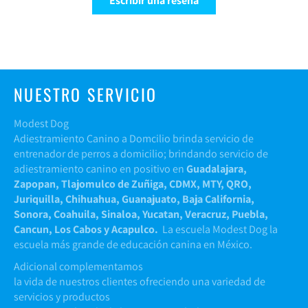
Escribir una reseña
NUESTRO SERVICIO
Modest Dog
Adiestramiento Canino a Domcilio brinda servicio de
entrenador de perros a domicilio; brindando servicio de
adiestramiento canino en positivo en
Guadalajara,
Zapopan, Tlajomulco de Zuñiga, CDMX, MTY, QRO,
Juriquilla, Chihuahua, Guanajuato, Baja California,
Sonora, Coahuila, Sinaloa, Yucatan, Veracruz, Puebla,
Cancun, Los Cabos y Acapulco.
La escuela Modest Dog la
escuela más grande de educación canina en México.
Adicional complementamos
la vida de nuestros clientes ofreciendo una variedad de
servicios y productos