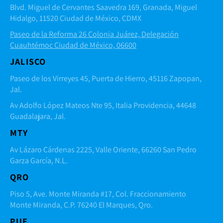
Blvd. Miguel de Cervantes Saavedra 169, Granada, Miguel
Hidalgo, 11520 Ciudad de México, CDMX
Paseo de la Reforma 26 Colonia Juárez, Delegación
Cuauhtémoc Ciudad de México, 06600
JALISCO
Paseo de los Virreyes 45, Puerta de Hierro, 45116 Zapopan,
Jal.
Av Adolfo López Mateos Nte 95, Italia Providencia, 44648
Guadalajara, Jal.
MTY
Av Lázaro Cárdenas 2225, Valle Oriente, 66260 San Pedro
Garza García, N.L.
QRO
Piso 5, Ave. Monte Miranda #17, Col. Fraccionamiento
Monte Miranda, C.P. 76240 El Marques, Qro.
PUE