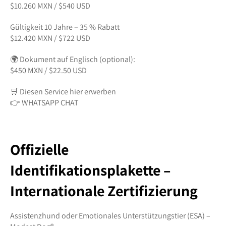
$10.260 MXN / $540 USD
Gültigkeit 10 Jahre – 35 % Rabatt
$12.420 MXN / $722 USD
🌍 Dokument auf Englisch (optional):
$450 MXN / $22.50 USD
🛒 Diesen Service hier erwerben
👉 WHATSAPP CHAT
Offizielle
Identifikationsplakette –
Internationale Zertifizierung
Assistenzhund oder Emotionales Unterstützungstier (ESA) –