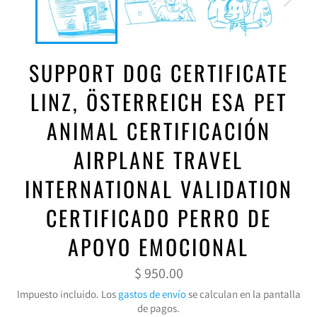
SUPPORT DOG CERTIFICATE
LINZ, ÖSTERREICH ESA PET
ANIMAL CERTIFICACIÓN
AIRPLANE TRAVEL
INTERNATIONAL VALIDATION
CERTIFICADO PERRO DE
APOYO EMOCIONAL
Precio
$ 950.00
habitual
Impuesto incluido. Los
gastos de envío
se calculan en la pantalla
de pagos.