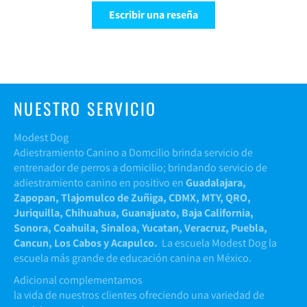
Escribir una reseña
NUESTRO SERVICIO
Modest Dog
Adiestramiento Canino a Domcilio brinda servicio de
entrenador de perros a domicilio; brindando servicio de
adiestramiento canino en positivo en
Guadalajara,
Zapopan, Tlajomulco de Zuñiga, CDMX, MTY, QRO,
Juriquilla, Chihuahua, Guanajuato, Baja California,
Sonora, Coahuila, Sinaloa, Yucatan, Veracruz, Puebla,
Cancun, Los Cabos y Acapulco.
La escuela Modest Dog la
escuela más grande de educación canina en México.
Adicional complementamos
la vida de nuestros clientes ofreciendo una variedad de