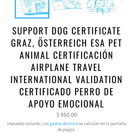
SUPPORT DOG CERTIFICATE
GRAZ, ÖSTERREICH ESA PET
ANIMAL CERTIFICACIÓN
AIRPLANE TRAVEL
INTERNATIONAL VALIDATION
CERTIFICADO PERRO DE
APOYO EMOCIONAL
Precio
$ 950.00
habitual
Impuesto incluido. Los
gastos de envío
se calculan en la pantalla
de pagos.