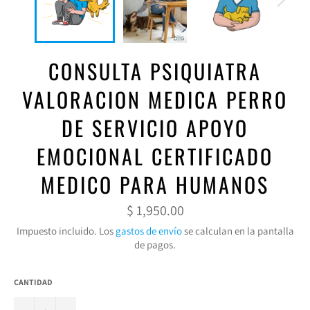
CONSULTA PSIQUIATRA
VALORACION MEDICA PERRO
DE SERVICIO APOYO
EMOCIONAL CERTIFICADO
MEDICO PARA HUMANOS
Precio
$ 1,950.00
habitual
Impuesto incluido. Los
gastos de envío
se calculan en la pantalla
de pagos.
CANTIDAD