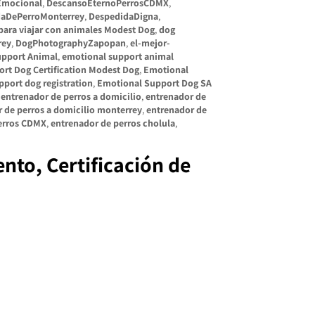
Emocional
,
DescansoEternoPerrosCDMX
,
daDePerroMonterrey
,
DespedidaDigna
,
ara viajar con animales Modest Dog
,
dog
rey
,
DogPhotographyZapopan
,
el-mejor-
upport Animal
,
emotional support animal
rt Dog Certification Modest Dog
,
Emotional
port dog registration
,
Emotional Support Dog SA
,
entrenador de perros a domicilio
,
entrenador de
 de perros a domicilio monterrey
,
entrenador de
erros CDMX
,
entrenador de perros cholula
,
nto, Certificación de