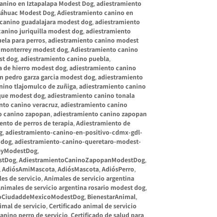
anino en Iztapalapa Modest Dog
,
adiestramiento
Tláhuac Modest Dog
,
Adiestramiento canino en
 canino guadalajara modest dog
,
adiestramiento
canino juriquilla modest dog
,
adiestramiento
ela para perros
,
adiestramiento canino modest
 monterrey modest dog
,
Adiestramiento canino
st dog
,
adiestramiento canino puebla
,
a de hierro modest dog
,
adiestramiento canino
n pedro garza garcia modest dog
,
adiestramiento
nino tlajomulco de zuñiga
,
adiestramiento canino
que modest dog
,
adiestramiento canino tonala
nto canino veracruz
,
adiestramiento canino
o canino zapopan
,
adiestramiento canino zapopan
ento de perros de terapia
,
Adiestramiento de
g
,
adiestramiento-canino-en-positivo-cdmx-gdl-
-dog
,
adiestramiento-canino-queretaro-modest-
eyModestDog
,
stDog
,
AdiestramientoCaninoZapopanModestDog
,
,
AdiósAmiMascota
,
AdiósMascota
,
AdiósPerro
,
es de servicio
,
Animales de servicio argentina
nimales de servicio argentina rosario modest dog
,
rioCiudaddeMexicoModestDog
,
BienestarAnimal
,
imal de servicio
,
Certificado animal de servicio
canino perro de servicio
,
Certificado de salud para