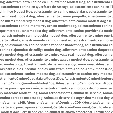
Dog
,
Adiestramiento Canino en Cuauhtémoc Modest Dog
,
adiestramiento c
iestramiento canino en Querétaro de Arteaga
,
adiestramiento canino en 
ochimilco Modest Dog
,
adiestramiento canino guadalajara
,
adiestramiento
jardin real modest dog
,
adiestramiento canino juriquilla
,
adiestramiento 
ino mitras monterrey modest dog
,
adiestramiento canino modest dog escu
estramiento canino monterrey centro modest dog
,
adiestramiento canino
rque metropolitano modest dog
,
adiestramiento canino providencia mode
g
,
adiestramiento canino puebla modest dog
,
adiestramiento canino puert
erto vallarta
,
adiestramiento canino queretaro
,
adiestramiento canino sa
og
,
adiestramiento canino seattle zapopan modest dog
,
adiestramiento ca
 canino tlajomulco de zuñiga modet dog
,
adiestramiento canino tlaquepa
 mty modest dog
,
adiestramiento canino valle real modest dog
,
adiestramie
eyes modest dog
,
adiestramiento canino xalapa modest dog
,
adiestramient
aro modest dog
,
Adiestramiento de perros de apoyo emocional
,
Adiestrami
ros para vuelos internacionales
,
adiestramiento-canino-cdmx-modest-do
adiestramiento-canino-modest-dog
,
adiestramiento-canino-mty-modest
stramientoCaninoGuadalajaraModestDog
,
AdiestramientoCaninoMonterr
amientoCaninoQuerétaroModestDog
,
AdiestramientoCaninoVeracruzMode
perros para viajar en avión
,
adiestratramiento canino boca del rio veracruz
s y mascotas Modest Dog
,
AmorEternoMascotas
,
animal de servicio
,
Animal
rgentina cordoba modest dog
,
Animales de servicio argentina modest dog
,
A
onVeterinaria24H
,
AtencionVeterinariaADomicilioCDMXHospitalVeterina
,
certicado perro apoyo emocional
,
CertificaciónEmocional
,
Certificado an
io modest dog
,
Certificado canino animal de apoyo emocional
,
Certificado 