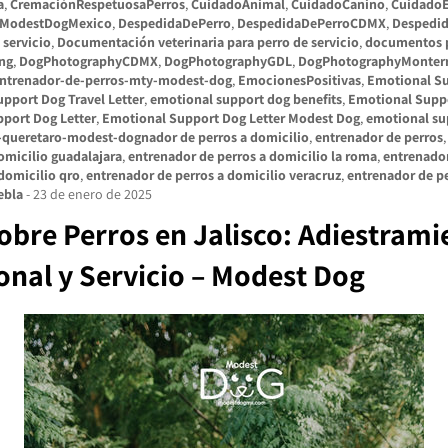
a
,
CremaciónRespetuosaPerros
,
CuidadoAnimal
,
CuidadoCanino
,
Cuidado
oModestDogMexico
,
DespedidaDePerro
,
DespedidaDePerroCDMX
,
Despedi
 servicio
,
Documentación veterinaria para perro de servicio
,
documentos p
ing
,
DogPhotographyCDMX
,
DogPhotographyGDL
,
DogPhotographyMonter
entrenador-de-perros-mty-modest-dog
,
EmocionesPositivas
,
Emotional S
pport Dog Travel Letter
,
emotional support dog benefits
,
Emotional Suppo
port Dog Letter
,
Emotional Support Dog Letter Modest Dog
,
emotional sup
-queretaro-modest-dognador de perros a domicilio
,
entrenador de perros
omicilio guadalajara
,
entrenador de perros a domicilio la roma
,
entrenador
domicilio qro
,
entrenador de perros a domicilio veracruz
,
entrenador de p
ebla
-
23 de enero de 2025
bre Perros en Jalisco: Adiestramie
nal y Servicio – Modest Dog