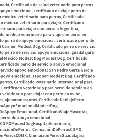
anadá
,
Certificado de salud veterinario para perros
o apoyo emocional
,
certificado de viaje perro de
o médico veterinario para perros
,
Certificado
do médico veterinario para viajar
,
Certificado
erinario para viajar con perro a Argentina
,
ado médico veterinario para viaje con perro en
ado perro de apoyo emocional
,
certificado perro de
el Carmen Modest Dog
,
Certificado perro de servicio
ado perro de servicio apoyo emocional guadalajara
onal Mexico Modest Dog Modest Dog
,
Certificado
Certificado perro de servicio apoyo emocional
 servicio apoyo emocional San Pedro Garza Garcia
o apoyo emocional zapopan Modest Dog
,
Certificado
 perros
,
Certificado veterinario internacional para
,
Certificado veterinario para perro de servicio en
o veterinario para viajar con perro en avión
,
deviajeparamascotas
,
CertificadoDeViajePerro
,
otaApoyoEmocionalModestDog
,
roDeApoyoEmocional
,
CertificadoViajeMascotas
,
 perro de apoyo emocional
,
iaCDMXModestDogHospitalVeterinario
,
maciónDePerros
,
CremaciónDePerrosCDMX
,
ónPerrosCDMX
,
CremaciónPerrosGuadalajara
,