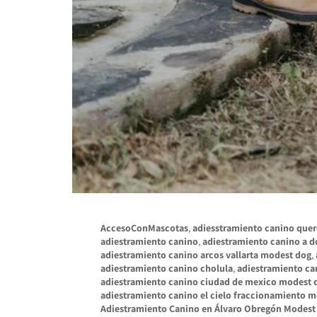
AccesoConMascotas
,
adiesstramiento canino que
adiestramiento canino
,
adiestramiento canino a d
adiestramiento canino arcos vallarta modest dog
,
adiestramiento canino cholula
,
adiestramiento ca
adiestramiento canino ciudad de mexico modest 
adiestramiento canino el cielo fraccionamiento 
Adiestramiento Canino en Álvaro Obregón Modest