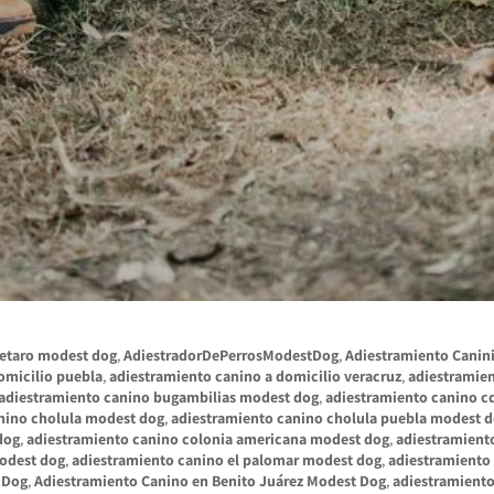
retaro modest dog
,
AdiestradorDePerrosModestDog
,
Adiestramiento Canin
omicilio puebla
,
adiestramiento canino a domicilio veracruz
,
adiestramie
adiestramiento canino bugambilias modest dog
,
adiestramiento canino 
nino cholula modest dog
,
adiestramiento canino cholula puebla modest 
dog
,
adiestramiento canino colonia americana modest dog
,
adiestramient
modest dog
,
adiestramiento canino el palomar modest dog
,
adiestramiento 
 Dog
,
Adiestramiento Canino en Benito Juárez Modest Dog
,
adiestramiento