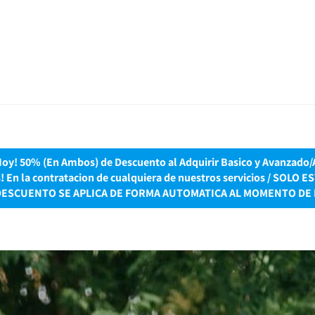
y! 50% (En Ambos) de Descuento al Adquirir Basico y Avanzado/Ac
es! En la contratacion de cualquiera de nuestros servicios / S
DESCUENTO SE APLICA DE FORMA AUTOMATICA AL MOMENTO DE 