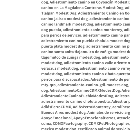
dog
,
Adiestramiento canino en Coyoacán Modest 
canino en La Magdalena Contreras Modest Dog
,
ad
Tlalpan Modest Dog
,
Adiestramiento Canino en X
canino jalisco modest dog
,
adiestramiento canino 
canino landmark modest dog
,
adiestramiento can
dog puebla
,
adiestramiento canino monterrey
,
adi
para perros de servicio
,
adiestramiento canino pa
adiestramiento canino puebla cholula modest do
puerta plata modest dog
,
adiestramiento canino pu
canino santa anita tlajomulco de zuñiga modest d
tlajomulco de zuñiga modest dog
,
adiestramiento
modest dog
,
adiestramiento canino valle oriente
veracruz modest dog
,
adiestramiento canino virr
modest dog
,
adiestramiento canino zibata queret
perros para discapacitados
,
Adiestramiento de per
mty-qro
,
adiestramiento-canino-gdl-modest-dog
,
dog
,
AdiestramientoCaninoCDMXModestDog
,
Adie
AdiestramientoCaninoPueblaModestDog
,
Adiestr
adiestramoento canino cholula puebla
,
Adiestrar 
AdiósPerroCDMX
,
AdiósPerroMonterrey
,
aerolínea
Buenos Aires modest dog
,
Animales de servicio a
ApoyoEmocional
,
ApoyoEmocionalPerros
,
Atenci
cdmx
,
CDMXPawtography
,
CDMXPetPhotographer
mexico modest dog
,
certificado animal de servic