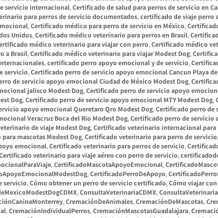
e servicio internacional
,
Certificado de salud para perros de servicio en C
terinario para perros de servicio documentados
,
certificado de viaje perr
emocional
,
Certificado médico para perro de servicio en México
,
Certificad
ados Unidos
,
Certificado médico veterinario para perros en Brasil
,
Certifica
ertificado médico veterinario para viajar con perro
,
Certificado médico vet
o a Brasil
,
Certificado médico veterinario para viajar Modest Dog
,
Certific
internacionales
,
certificado perro apoyo emocional y de servicio
,
Certific
e servicio
,
Certificado perro de servicio apoyo emocional Cancun Playa d
perro de servicio apoyo emocional Ciudad de México Modest Dog
,
Certific
emocional jalisco Modest Dog
,
Certificado perro de servicio apoyo emoci
dest Dog
,
Certificado perro de servicio apoyo emocional MTY Modest Dog
,
 servicio apoyo emocional Queretaro Qro Modest Dog
,
Certificado perro de
emocional Veracruz Boca del Rio Modest Dog
,
Certificado perro de servici
veterinario de viaje Modest Dog
,
Certificado veterinario internacional para
io para mascotas Modest Dog
,
Certificado veterinario para perro de servicio
 apoyo emocional
,
Certificado veterinario para perros de servicio
,
Certificad
Certificado veterinario para viaje aéreo con perro de servicio
,
certificado
mocionalParaViaje
,
CertificadoMascotaApoyoEmocional
,
CertificadoMasc
rroApoyoEmocionalModestDog
,
CertificadoPerroDeApoyo
,
CertificadoPer
 servicio
,
Cómo obtener un perro de servicio certificado
,
Cómo viajar con
addeMexicoModestDogCDMX
,
ConsultaVeterinariaCDMX
,
ConsultaVeterinar
ciónCaninaMonterrey
,
CremaciónDeAnimales
,
CremaciónDeMascotas
,
Cre
al
,
CremaciónIndividualPerros
,
CremaciónMascotasGuadalajara
,
Cremaci