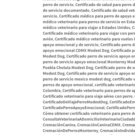
perro de servicio
,
Certificado de salud para perro d
de servicio documentado
,
Certificado de salud ve
servicio
,
Certificado médico para perro de apoyo 
médico veterinario para perros de servicio en Est
médico veterinario para viajar a Estados Unidos
,
C
Certificado médico veterinario para viajar con perr
avión
,
Certificado médico veterinario para vuelos 
apoyo emocional y de servicio
,
Certificado perro d
apoyo emocional CDMX Modest Dog
,
Certificado 
Modest Dog
,
Certificado perro de servicio apoyo 
perro de servicio apoyo emocional Monterrey Mo
Puebla Cholula Modest Dog
,
Certificado perro de
Modest Dog
,
Certificado perro de servicio apoyo 
perro de servicio mexico modest dog
,
certificado 
perros de apoyo emocional
,
certificado veterinar
Colombia
,
Certificado veterinario para perros de
Certificado veterinario para viaje aéreo con perro
,
CertificadoDeViajePerroModestDog
,
CertificadoE
CertificadoPerroApoyoEmocional
,
CertificadoPe
Cómo obtener certificado veterinario para perro de
ConsultaVeterinariaADomicilioVeterinarioCiud
CremaciónCanina
,
CremaciónCaninaCDMX
,
Crema
CremaciónDePerrosMonterrey
,
CremaciónIndividu