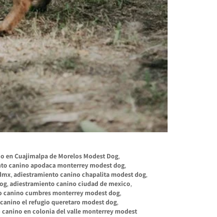
io en Cuajimalpa de Morelos Modest Dog
,
nto canino apodaca monterrey modest dog
,
cdmx
,
adiestramiento canino chapalita modest dog
,
dog
,
adiestramiento canino ciudad de mexico
,
o canino cumbres monterrey modest dog
,
canino el refugio queretaro modest dog
,
 canino en colonia del valle monterrey modest