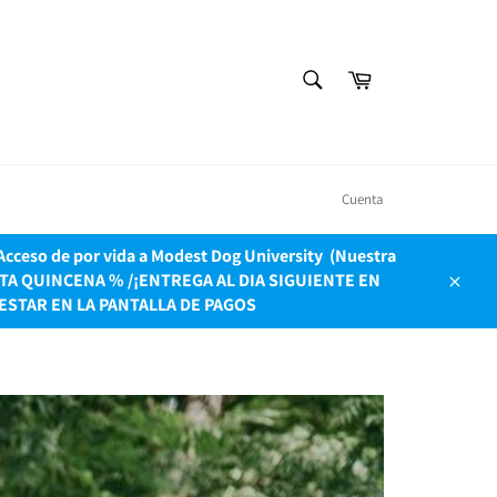
BUSCAR
Carrito
Buscar
Cuenta
ceso de por vida a Modest Dog University ​ (Nuestra
OLO ESTA QUINCENA % /¡ENTREGA AL DIA SIGUIENTE EN
Cerrar
ESTAR EN LA PANTALLA DE PAGOS