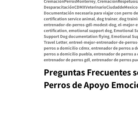
CremaciónPerrosMonterrey
,
CremaciónRespetuos
DesparacitaciónCDMXVeterinarioCiudaddeMexic
Documentación necesaria para viajar con perro de
certification service animal
,
dog trainer
,
dog train
entrenador-de-perros-gdl-modest-dog
,
el-mejor-
certification
,
emotional support dog
,
Emotional Su
Support Dog documentation flying
,
Emotional Sup
Travel Letter
,
entreel-mejor-entrenador-de-perros
perros a domicilio cdmx
,
entrenador de perros a d
perros a domicilio puebla
,
entrenador de perros a 
entrenador de perros gdl
,
entrenador de perros pu
Preguntas Frecuentes so
Perros de Apoyo Emocio