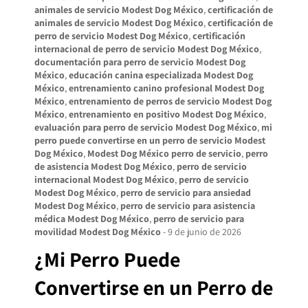
animales de servicio Modest Dog México
,
certificación de
animales de servicio Modest Dog México
,
certificación de
perro de servicio Modest Dog México
,
certificación
internacional de perro de servicio Modest Dog México
,
documentación para perro de servicio Modest Dog
México
,
educación canina especializada Modest Dog
México
,
entrenamiento canino profesional Modest Dog
México
,
entrenamiento de perros de servicio Modest Dog
México
,
entrenamiento en positivo Modest Dog México
,
evaluación para perro de servicio Modest Dog México
,
mi
perro puede convertirse en un perro de servicio Modest
Dog México
,
Modest Dog México perro de servicio
,
perro
de asistencia Modest Dog México
,
perro de servicio
internacional Modest Dog México
,
perro de servicio
Modest Dog México
,
perro de servicio para ansiedad
Modest Dog México
,
perro de servicio para asistencia
médica Modest Dog México
,
perro de servicio para
movilidad Modest Dog México
-
9 de junio de 2026
¿Mi Perro Puede
Convertirse en un Perro de