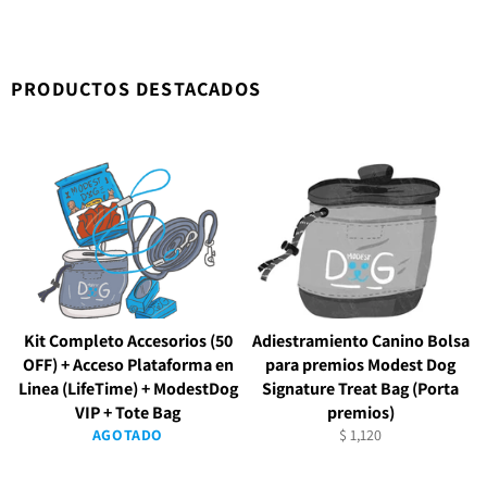
Facebook
Twitter
Pinterest
PRODUCTOS DESTACADOS
Kit Completo Accesorios (50
Adiestramiento Canino Bolsa
OFF) + Acceso Plataforma en
para premios Modest Dog
Linea (LifeTime) + ModestDog
Signature Treat Bag (Porta
VIP + Tote Bag
premios)
Precio
AGOTADO
$ 1,120
habitual