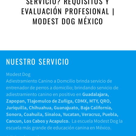
SERVICIO? REQUISITOS Y
EVALUACIÓN PROFESIONAL |
MODEST DOG MÉXICO
NUESTRO SERVICIO
Modest Dog
Adiestramiento Canino a Domcilio brinda servicio de
entrenador de perros a domicilio; brindando servicio de
adiestramiento canino en positivo en
Guadalajara,
Zapopan, Tlajomulco de Zuñiga, CDMX, MTY, QRO,
Juriquilla, Chihuahua, Guanajuato, Baja California,
Sonora, Coahuila, Sinaloa, Yucatan, Veracruz, Puebla,
Cancun, Los Cabos y Acapulco.
La escuela Modest Dog la
escuela más grande de educación canina en México.